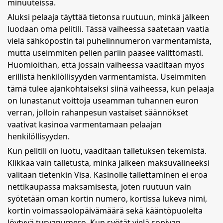
minuuteissa.
Aluksi pelaaja täyttää tietonsa ruutuun, minkä jälkeen
luodaan oma pelitili. Tässä vaiheessa saatetaan vaatia
vielä sähköpostin tai puhelinnumeron varmentamista,
mutta useimmiten pelien pariin pääsee välittömästi.
Huomioithan, että jossain vaiheessa vaaditaan myös
erillistä henkilöllisyyden varmentamista. Useimmiten
tämä tulee ajankohtaiseksi siinä vaiheessa, kun pelaaja
on lunastanut voittoja useamman tuhannen euron
verran, jolloin rahanpesun vastaiset säännökset
vaativat kasinoa varmentamaan pelaajan
henkilöllisyyden.
Kun pelitili on luotu, vaaditaan talletuksen tekemistä.
Klikkaa vain talletusta, minkä jälkeen maksuvälineeksi
valitaan tietenkin Visa. Kasinolle tallettaminen ei eroa
nettikaupassa maksamisesta, joten ruutuun vain
syötetään oman kortin numero, kortissa lukeva nimi,
kortin voimassaolopäivämäärä sekä kääntöpuolelta
löytyvä turvanumero. Kun syötät vielä sopivan