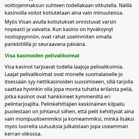
voittojenmaksun suhteen todellakaan vitkutella. Näillä
kasinoilla voitot kotiutetaan aina vain minuuteissa.
Myös Visan avulla kotiutukset onnistuvat varsin
nopeasti ja vaivatta. Kun kasino on hyväksynyt
nostopyynnön, ovat rahat useimmiten omalla
pankkitilillä jo seuraavana päivänä.
Visa kasinoiden pelivalikoimat
Visa kasinot tarjoavat todella laajoja pelivalikoimia.
Laajat pelivalikoimat ovat monelle suomalaiselle jo
itsessään syy nettikasinoiden suosimiseen, sillä tarjolla
saattaa hyvinkin olla jopa monta tuhatta erilaista peliä,
jotka kasinot ovat hankkineet kymmeniltä eri
pelintarjoajilta. Pelinkehittäjien keskinäinen kilpailu
puolestaan on johtanut siihen, että pelit kehittyvät aina
vain monipuolisemmiksi ja komeammiksi, minkä lisäksi
myös tuoreita uutuuksia julkaistaan jopa useamman
kerran viikossa.