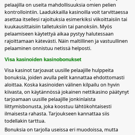
pelaajilla on useita mahdollisuuksia omien pelien
kontrollointiin. Laadukkailla kasinoilla voit tarvittaessa
asettaa itsellesi rajoituksia esimerkiksi viikoittaisiin tai
kuukausittaisiin talletuksiin tai panoksiin. Myös
pelaamiseen käytettyä aikaa pystyy halutessaan
rajoittamaan kätevästi. Näin maltillinen ja vastuullinen
pelaaminen onnistuu netissä helposti.
Visa kasinoiden kasinobonukset
Visa kasinot tarjoavat uusille pelaajille hulppeita
bonuksia, joiden avulla pelit kannattaa ehdottomasti
aloittaa. Koska kasinoiden välinen kilpailu on hyvin
kiivasta, on käytännössä jokainen nettikasino päätynyt
tarjoamaan uusille pelaajille jonkinlaista
liittymisbonusta, joka koostuu lähtökohtaisesti
ilmaisesta rahasta. Tarjoukseen kannattaa siis
todellakin tarttua.
Bonuksia on tarjolla useissa eri muodoissa, mutta