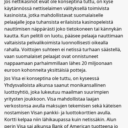
Jos nettikasinot eivät ole konseptina tuttu, on kyse
käytännössä nettiselaimen välityksellä toimivista
kasinoista, jotka mahdollistavat suomalaiselle
pelaajalle jopa tuhansista erilaisista kasinopeleistä
nauttimisen näppärästi joko tietokoneen tai kännykän
kautta. Kun pelitili on luotu, pääsee pelaaja nauttimaan
valtaisista pelivalikoimista luonnollisesti oikealla
rahalla. Voittojen suhteen ei netissä turhaan säästellä,
vaan suomalaiset pelaajat ovat onnistuneet
nappaamaan parhaimmillaan lähes 20 miljoonaan
euroon kohonneita yksittäisiä potteja.
Jos Visa ei konseptina ole tuttu, on kyseessä
Yhdysvalloista alkunsa saanut monikansallinen
luottoyhtiö, joka lukeutuu maailman suurimpien
yritysten joukkoon. Visa mahdollistaa laajan
verkostonsa avulla maksujen tekemisen sekä käteisen
nostamisen Visan pankki- ja luottokorttien avulla.
Kortti kelpaa niin lähikaupassa kuin netissäkin. Alun
perin Visa sai alkunsa Bank of American tuotteena jo