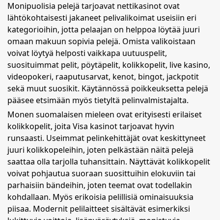
Monipuolisia pelejä tarjoavat nettikasinot ovat
lähtökohtaisesti jakaneet pelivalikoimat useisiin eri
kategorioihin, jotta pelaajan on helppoa löytää juuri
omaan makuun sopivia pelejä. Omista valikoistaan
voivat löytyä helposti vaikkapa uutuuspelit,
suosituimmat pelit, pöytäpelit, kolikkopelit, live kasino,
videopokeri, raaputusarvat, kenot, bingot, jackpotit
sekä muut suosikit. Käytännössä poikkeuksetta pelejä
pääsee etsimään myös tietyltä pelinvalmistajalta.
Monen suomalaisen mieleen ovat erityisesti erilaiset
kolikkopelit, joita Visa kasinot tarjoavat hyvin
runsaasti. Useimmat pelinkehittäjät ovat keskittyneet
juuri kolikkopeleihin, joten pelkästään näitä pelejä
saattaa olla tarjolla tuhansittain. Näyttävät kolikkopelit
voivat pohjautua suoraan suosittuihin elokuviin tai
parhaisiin bändeihin, joten teemat ovat todellakin
kohdallaan. Myös erikoisia pelillisiä ominaisuuksia
piisaa. Modernit pelilaitteet sisältävät esimerkiksi