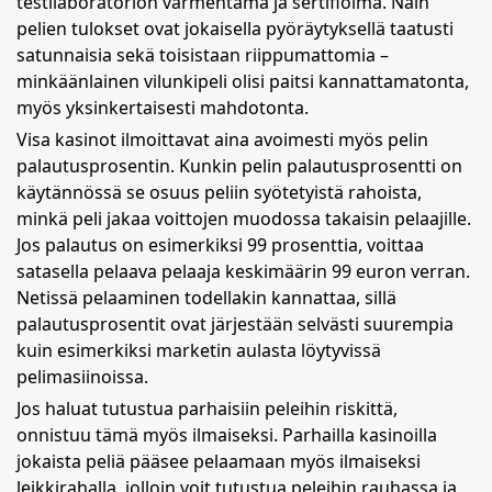
testilaboratorion varmentama ja sertifioima. Näin
pelien tulokset ovat jokaisella pyöräytyksellä taatusti
satunnaisia sekä toisistaan riippumattomia –
minkäänlainen vilunkipeli olisi paitsi kannattamatonta,
myös yksinkertaisesti mahdotonta.
Visa kasinot ilmoittavat aina avoimesti myös pelin
palautusprosentin. Kunkin pelin palautusprosentti on
käytännössä se osuus peliin syötetyistä rahoista,
minkä peli jakaa voittojen muodossa takaisin pelaajille.
Jos palautus on esimerkiksi 99 prosenttia, voittaa
satasella pelaava pelaaja keskimäärin 99 euron verran.
Netissä pelaaminen todellakin kannattaa, sillä
palautusprosentit ovat järjestään selvästi suurempia
kuin esimerkiksi marketin aulasta löytyvissä
pelimasiinoissa.
Jos haluat tutustua parhaisiin peleihin riskittä,
onnistuu tämä myös ilmaiseksi. Parhailla kasinoilla
jokaista peliä pääsee pelaamaan myös ilmaiseksi
leikkirahalla, jolloin voit tutustua peleihin rauhassa ja