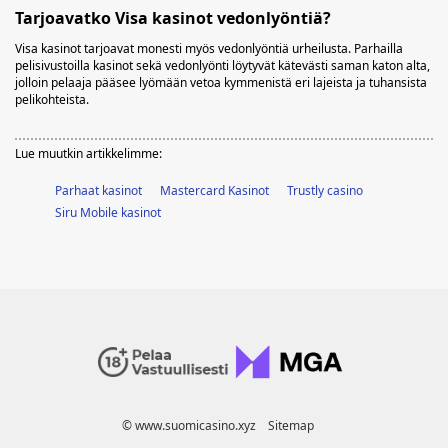
Tarjoavatko Visa kasinot vedonlyöntiä?
Visa kasinot tarjoavat monesti myös vedonlyöntiä urheilusta. Parhailla
pelisivustoilla kasinot sekä vedonlyönti löytyvät kätevästi saman katon alta,
jolloin pelaaja pääsee lyömään vetoa kymmenistä eri lajeista ja tuhansista
pelikohteista.
Lue muutkin artikkelimme:
Parhaat kasinot
Mastercard Kasinot
Trustly casino
Siru Mobile kasinot
© www.suomicasino.xyz
Sitemap