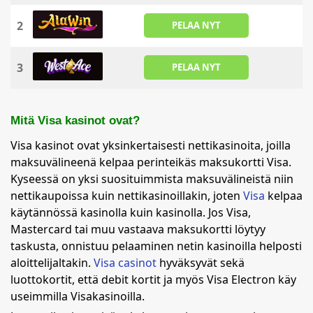
2
PELAA NYT
3
PELAA NYT
Mitä Visa kasinot ovat?
Visa kasinot ovat yksinkertaisesti nettikasinoita, joilla
maksuvälineenä kelpaa perinteikäs maksukortti Visa.
Kyseessä on yksi suosituimmista maksuvälineistä niin
nettikaupoissa kuin nettikasinoillakin, joten
Visa
kelpaa
käytännössä kasinolla kuin kasinolla. Jos Visa,
Mastercard tai muu vastaava maksukortti löytyy
taskusta, onnistuu pelaaminen netin kasinoilla helposti
aloittelijaltakin.
Visa casinot
hyväksyvät sekä
luottokortit, että debit kortit ja myös Visa Electron käy
useimmilla Visakasinoilla.